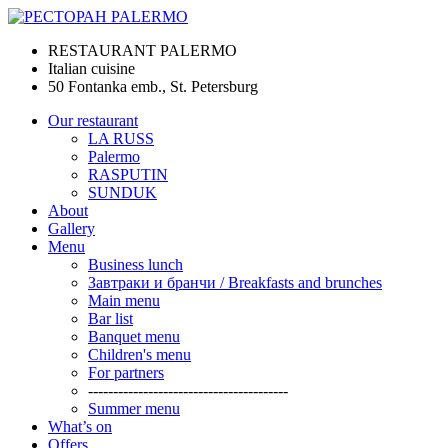
RESTAURANT PALERMO
Italian cuisine
50 Fontanka emb., St. Petersburg
Our restaurant
LA RUSS
Palermo
RASPUTIN
SUNDUK
About
Gallery
Menu
Business lunch
Завтраки и бранчи / Breakfasts and brunches
Main menu
Bar list
Banquet menu
Children's menu
For partners
----------------------------------------
Summer menu
What’s on
Offers