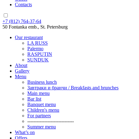
Contacts
+7 (812) 764-37-64
50 Fontanka emb., St. Petersburg
Our restaurant
LA RUSS
Palermo
RASPUTIN
SUNDUK
About
Gallery
Menu
Business lunch
Завтраки и бранчи / Breakfasts and brunches
Main menu
Bar list
Banquet menu
Children's menu
For partners
------------------------------
Summer menu
What’s on
Offers