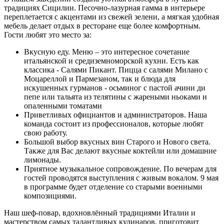
традициях Сицилии. Песочно-лазурная гамма в интерьере
переплетается с акцентами из свежей зелени, а мягкая удобная
мебель делает отдых в ресторане еще более комфортным.
Гости любят это место за:
Вкусную еду. Меню – это интересное сочетание
итальянской и средиземноморской кухни. Есть как
классика - Салями Пикант. Пицца с салями Милано с
Моцареллой и Пармезаном, так и блюда для
искушенных гурманов - осьминог с пастой ачини ди
пепе или тальята из телятины с жареными ньоками и
опаленными томатами
Приветливых официантов и администраторов. Наша
команда состоит из профессионалов, которые любят
свою работу.
Большой выбор вкусных вин Старого и Нового света.
Также для Вас делают вкусные коктейли или домашние
лимонады.
Приятное музыкальное сопровождение. По вечерам для
гостей проводятся выступления с живым вокалом. 9 мая
в программе будет отделение со старыми военными
композициями.
Наш шеф-повар, вдохновлённый традициями Италии и
мастерством самых талантливых кулинаров, приготовит