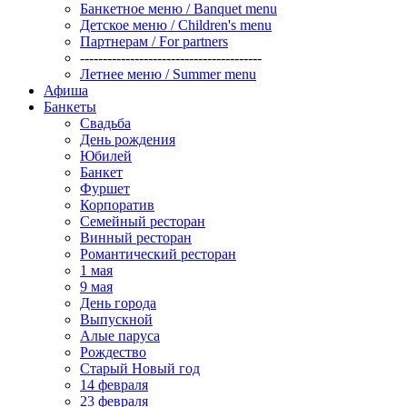
Банкетное меню / Banquet menu
Детское меню / Children's menu
Партнерам / For partners
----------------------------------------
Летнее меню / Summer menu
Афиша
Банкеты
Свадьба
День рождения
Юбилей
Банкет
Фуршет
Корпоратив
Семейный ресторан
Винный ресторан
Романтический ресторан
1 мая
9 мая
День города
Выпускной
Алые паруса
Рождество
Старый Новый год
14 февраля
23 февраля