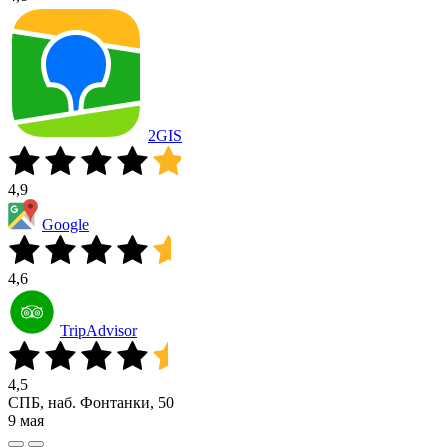
2GIS
4,9
Google
4,6
TripAdvisor
4,5
СПБ, наб. Фонтанки, 50
9 мая