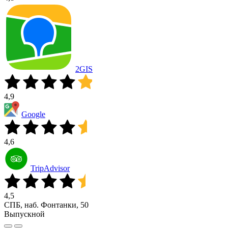
2GIS
4,9
Google
4,6
TripAdvisor
4,5
СПБ, наб. Фонтанки, 50
Выпускной