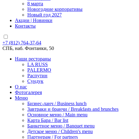
8 марта
Новогодние корпоративы
Новый год 2027
Акции | Новинки
Контакты
+7 (812) 764-37-64
СПБ, наб. Фонтанки, 50
Наши рестораны
LA RUSS
PALERMO
Распутин
Сундук
О нас
Фотогалерея
Меню
Бизнес-ланч / Business lunch
Завтраки и бранчи / Breakfasts and brunches
Основное меню / Main menu
Карта Бара / Bar list
Банкетное меню / Banquet menu
Детское меню / Children's menu
Партнерам / For partners