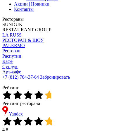
Акции | Новинки
Контакты
Рестораны
SUNDUK
RESTAURANT GROUP
LA RUSS
РЕСТОРАН & ШОУ
PALERMO
Ресторан
Распутин
Кафе
Сундук
Арт-кафе
+7 (812) 764-37-64
Забронировать
Рейтинг
Рейтинг ресторана
Yandex
4,8