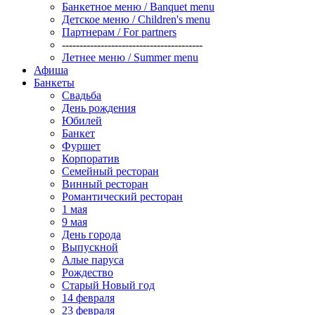
Банкетное меню / Banquet menu
Детское меню / Children's menu
Партнерам / For partners
----------------------------------------
Летнее меню / Summer menu
Афиша
Банкеты
Свадьба
День рождения
Юбилей
Банкет
Фуршет
Корпоратив
Семейный ресторан
Винный ресторан
Романтический ресторан
1 мая
9 мая
День города
Выпускной
Алые паруса
Рождество
Старый Новый год
14 февраля
23 февраля