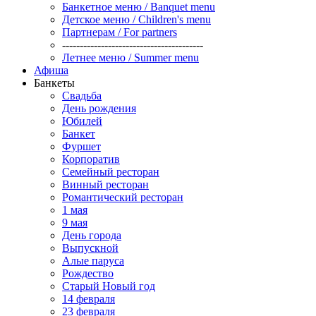
Банкетное меню / Banquet menu
Детское меню / Children's menu
Партнерам / For partners
----------------------------------------
Летнее меню / Summer menu
Афиша
Банкеты
Свадьба
День рождения
Юбилей
Банкет
Фуршет
Корпоратив
Семейный ресторан
Винный ресторан
Романтический ресторан
1 мая
9 мая
День города
Выпускной
Алые паруса
Рождество
Старый Новый год
14 февраля
23 февраля