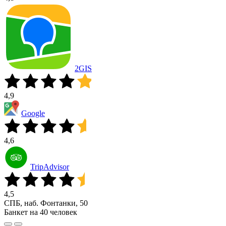
2GIS
4,9
Google
4,6
TripAdvisor
4,5
СПБ, наб. Фонтанки, 50
Банкет на 40 человек