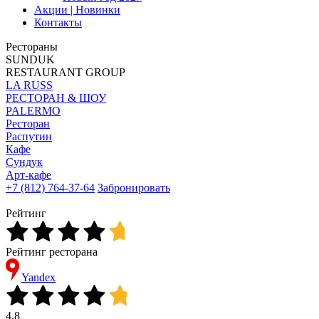
Акции | Новинки
Контакты
Рестораны
SUNDUK
RESTAURANT GROUP
LA RUSS
РЕСТОРАН & ШОУ
PALERMO
Ресторан
Распутин
Кафе
Сундук
Арт-кафе
+7 (812) 764-37-64
Забронировать
Рейтинг
Рейтинг ресторана
Yandex
4,8