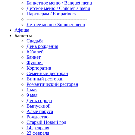
Банкетное меню / Banquet menu
Детское меню / Children's menu
Партнерам / For partners
----------------------------------------
Летнее меню / Summer menu
Афиша
Банкеты
Свадьба
День рождения
Юбилей
Банкет
Фуршет
Корпоратив
Семейный ресторан
Винный ресторан
Романтический ресторан
1 мая
9 мая
День города
Выпускной
Алые паруса
Рождество
Старый Новый год
14 февраля
23 февраля