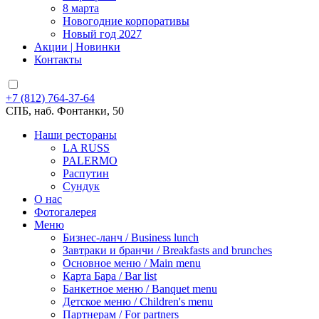
8 марта
Новогодние корпоративы
Новый год 2027
Акции | Новинки
Контакты
+7 (812) 764-37-64
СПБ, наб. Фонтанки, 50
Наши рестораны
LA RUSS
PALERMO
Распутин
Сундук
О нас
Фотогалерея
Меню
Бизнес-ланч / Business lunch
Завтраки и бранчи / Breakfasts and brunches
Основное меню / Main menu
Карта Бара / Bar list
Банкетное меню / Banquet menu
Детское меню / Children's menu
Партнерам / For partners